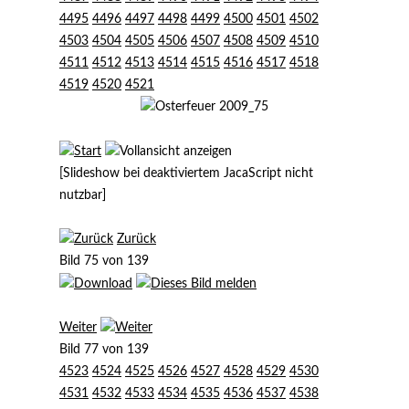
4495
4496
4497
4498
4499
4500
4501
4502
4503
4504
4505
4506
4507
4508
4509
4510
4511
4512
4513
4514
4515
4516
4517
4518
4519
4520
4521
[Slideshow bei deaktiviertem JacaScript nicht
nutzbar]
Zurück
Bild 75 von 139
Weiter
Bild 77 von 139
4523
4524
4525
4526
4527
4528
4529
4530
4531
4532
4533
4534
4535
4536
4537
4538