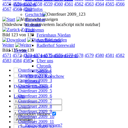
4555
4556
4557
4558
4559
4560
4561
4562
4563
4564
4565
4566
Allgemeines
4567
4568
4569
Dorfinfos
Geschichte
Einwohner
[Slideshow bei deaktiviertem JacaScript nicht nutzbar]
Konsum
Zurück
Tourismus
Bild 123 von 139
Ferienhaus Niedan
Ausflugsziele
Weiter
Radlerhof Spreewald
Bild 125 von 139
Vereine
4571
4572
4573
4574
4575
4576
4577
4578
4579
4580
4581
4582
Jugend- und Traditionsverein
4583
4584
4585
Über uns
Chronik
Satzung
VfB 1921 Krieschow
Reitstall
Deutsche Glasfaser
Login
Angemeldet bleiben
Anmelden
Passwort vergessen?