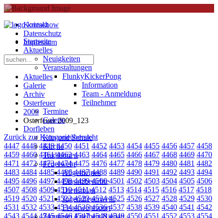
Kontakt
Datenschutz
Startseite
Impressum
Aktuelles
Neuigkeiten
Veranstaltungen
FlunkyKickerPong
Aktuelles
Information
Galerie
Team - Anmeldung
Archiv
Teilnehmer
Osterfeuer
Termine
2009
Galerie
Osterfeuer 2009_123
Dorfleben
Zurück zur Kategorieübersicht
Kita und Schule
4447
4448
4449
4450
4451
4452
4453
4454
4455
4456
4457
4458
Kirche
4459
4460
4461
4462
4463
4464
4465
4466
4467
4468
4469
4470
Traditionen
4471
4472
4473
4474
4475
4476
4477
4478
4479
4480
4481
4482
Feuerwehr
4483
4484
4485
4486
4487
4488
4489
4490
4491
4492
4493
4494
Allgemeines
4495
4496
4497
4498
4499
4500
4501
4502
4503
4504
4505
4506
Einsatzberichte
4507
4508
4509
4510
4511
4512
4513
4514
4515
4516
4517
4518
Dienstplan
4519
4520
4521
4522
4523
4524
4525
4526
4527
4528
4529
4530
Jugendfeuerwehr
4531
4532
4533
4534
4535
4536
4537
4538
4539
4540
4541
4542
Feuerwehrsport
4543
4544
4545
4546
4547
4548
4549
4550
4551
4552
4553
4554
Zimmerei Edelbert Niedan