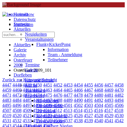
Kontakt
Datenschutz
Startseite
Impressum
Aktuelles
Neuigkeiten
Veranstaltungen
FlunkyKickerPong
Aktuelles
Information
Galerie
Team - Anmeldung
Archiv
Teilnehmer
Osterfeuer
Termine
2009
Galerie
Osterfeuer 2009_101
Dorfleben
Zurück zur Kategorieübersicht
Kita und Schule
4447
4448
4449
4450
4451
4452
4453
4454
4455
4456
4457
4458
Kirche
4459
4460
4461
4462
4463
4464
4465
4466
4467
4468
4469
4470
Traditionen
4471
4472
4473
4474
4475
4476
4477
4478
4479
4480
4481
4482
Feuerwehr
4483
4484
4485
4486
4487
4488
4489
4490
4491
4492
4493
4494
Allgemeines
4495
4496
4497
4498
4499
4500
4501
4502
4503
4504
4505
4506
Einsatzberichte
4507
4508
4509
4510
4511
4512
4513
4514
4515
4516
4517
4518
Dienstplan
4519
4520
4521
4522
4523
4524
4525
4526
4527
4528
4529
4530
Jugendfeuerwehr
4531
4532
4533
4534
4535
4536
4537
4538
4539
4540
4541
4542
Feuerwehrsport
4543
4544
4545
4546
4547
Zimmerei Edelbert Niedan