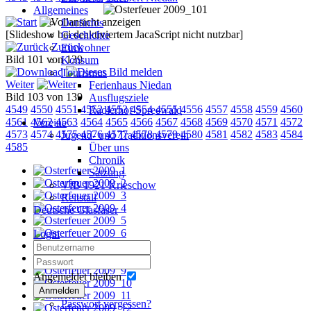
Allgemeines
Dorfinfos
[Slideshow bei deaktiviertem JacaScript nicht nutzbar]
Geschichte
Zurück
Einwohner
Bild 101 von 139
Konsum
Tourismus
Weiter
Ferienhaus Niedan
Bild 103 von 139
Ausflugsziele
4549
4550
4551
4552
4553
4554
4555
4556
4557
4558
4559
4560
Radlerhof Spreewald
4561
4562
4563
4564
4565
4566
4567
4568
4569
4570
4571
4572
Vereine
4573
4574
4575
4576
4577
4578
4579
4580
4581
4582
4583
4584
Jugend- und Traditionsverein
4585
Über uns
Chronik
Satzung
VfB 1921 Krieschow
Reitstall
Deutsche Glasfaser
Login
Angemeldet bleiben
Anmelden
Passwort vergessen?