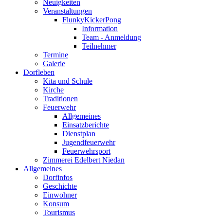
Neuigkeiten
Veranstaltungen
FlunkyKickerPong
Information
Team - Anmeldung
Teilnehmer
Termine
Galerie
Dorfleben
Kita und Schule
Kirche
Traditionen
Feuerwehr
Allgemeines
Einsatzberichte
Dienstplan
Jugendfeuerwehr
Feuerwehrsport
Zimmerei Edelbert Niedan
Allgemeines
Dorfinfos
Geschichte
Einwohner
Konsum
Tourismus