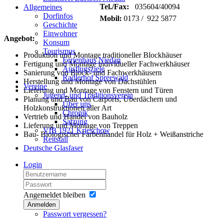
Tel./Fax:
035604/40094
Allgemeines
Dorfinfos
Mobil:
0173 / 922 5877
Geschichte
Einwohner
Angebot:
Konsum
Tourismus
Produktion und Montage traditioneller Blockhäuser
Ferienhaus Niedan
Fertigung und Montage individueller Fachwerkhäuser
Ausflugsziele
Sanierung von Block- und Fachwerkhäusern
Radlerhof Spreewald
Herstellung und Montage von Dachstühlen
Vereine
Lieferung und Montage von Fenstern und Türen
Jugend- und Traditionsverein
Planung und Bau von Carports, Überdächern und
Über uns
Holzkonstruktionen aller Art
Chronik
Vertrieb und Handel von Bauholz
Satzung
Lieferung und Montage von Treppen
VfB 1921 Krieschow
Bau- Biologischer Farbenhandel für Holz + Weißanstriche
Reitstall
Deutsche Glasfaser
Login
Angemeldet bleiben
Anmelden
Passwort vergessen?