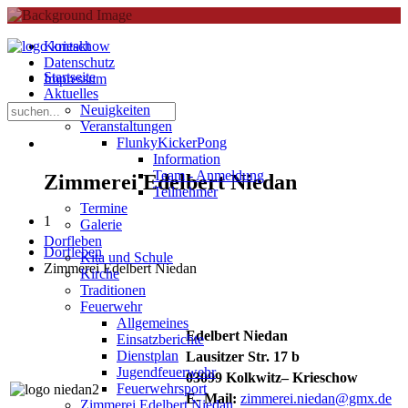
Kontakt
Datenschutz
Startseite
Impressum
Aktuelles
Neuigkeiten
Veranstaltungen
FlunkyKickerPong
Information
Team - Anmeldung
Zimmerei Edelbert Niedan
Teilnehmer
Termine
1
Galerie
Dorfleben
Dorfleben
Kita und Schule
Zimmerei Edelbert Niedan
Kirche
Traditionen
Feuerwehr
Allgemeines
Edelbert Niedan
Einsatzberichte
Dienstplan
Lausitzer Str. 17 b
Jugendfeuerwehr
03099 Kolkwitz– Krieschow
Feuerwehrsport
E- Mail:
zimmerei.niedan@gmx.de
Zimmerei Edelbert Niedan