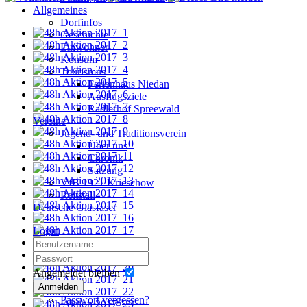
Allgemeines
Dorfinfos
Geschichte
Einwohner
Konsum
Tourismus
Ferienhaus Niedan
Ausflugsziele
Radlerhof Spreewald
Vereine
Jugend- und Traditionsverein
Über uns
Chronik
Satzung
VfB 1921 Krieschow
Reitstall
Deutsche Glasfaser
Login
Angemeldet bleiben
Anmelden
Passwort vergessen?