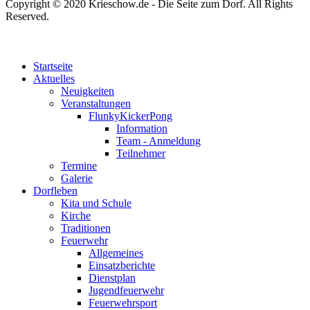
Copyright © 2020 Krieschow.de - Die Seite zum Dorf. All Rights
Reserved.
Startseite
Aktuelles
Neuigkeiten
Veranstaltungen
FlunkyKickerPong
Information
Team - Anmeldung
Teilnehmer
Termine
Galerie
Dorfleben
Kita und Schule
Kirche
Traditionen
Feuerwehr
Allgemeines
Einsatzberichte
Dienstplan
Jugendfeuerwehr
Feuerwehrsport