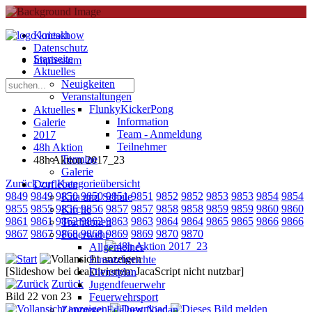
Kontakt
Datenschutz
Startseite
Impressum
Aktuelles
Neuigkeiten
Veranstaltungen
FlunkyKickerPong
Aktuelles
Information
Galerie
Team - Anmeldung
2017
Teilnehmer
48h Aktion
Termine
48h Aktion 2017_23
Galerie
Zurück zur Kategorieübersicht
Dorfleben
9849
9849
9850
9850
9851
9851
9852
9852
9853
9853
9854
9854
Kita und Schule
9855
9855
9856
9856
9857
9857
9858
9858
9859
9859
9860
9860
Kirche
9861
9861
9862
9862
9863
9863
9864
9864
9865
9865
9866
9866
Traditionen
9867
9867
9868
9868
9869
9869
9870
9870
Feuerwehr
Allgemeines
Einsatzberichte
[Slideshow bei deaktiviertem JacaScript nicht nutzbar]
Dienstplan
Zurück
Jugendfeuerwehr
Bild 22 von 23
Feuerwehrsport
Zimmerei Edelbert Niedan