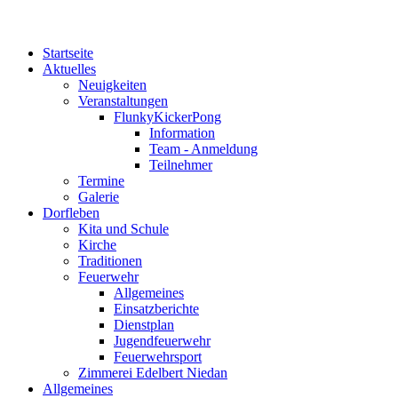
Startseite
Aktuelles
Neuigkeiten
Veranstaltungen
FlunkyKickerPong
Information
Team - Anmeldung
Teilnehmer
Termine
Galerie
Dorfleben
Kita und Schule
Kirche
Traditionen
Feuerwehr
Allgemeines
Einsatzberichte
Dienstplan
Jugendfeuerwehr
Feuerwehrsport
Zimmerei Edelbert Niedan
Allgemeines