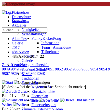
Kontakt
Datenschutz
Startseite
Impressum
Aktuelles
Neuigkeiten
Veranstaltungen
FlunkyKickerPong
Aktuelles
Information
Galerie
Team - Anmeldung
2017
Teilnehmer
48h Aktion
Termine
48h Aktion 2017_22
Galerie
Zurück zur Kategorieübersicht
Dorfleben
9849
9849
9850
9850
9851
9851
9852
9852
9853
9853
9854
9854
9
Kita und Schule
9867
9868
9868
9869
9869
Kirche
Traditionen
Feuerwehr
[Slideshow bei deaktiviertem JacaScript nicht nutzbar]
Allgemeines
Zurück
Einsatzberichte
Bild 21 von 23
Dienstplan
Jugendfeuerwehr
Weiter
Feuerwehrsport
Bild 23 von 23
Zimmerei Edelbert Niedan