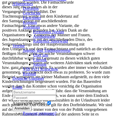
gut organisiert worden.
Die
Fa
s
tnacht
wurde
Allgemeines
dieses Jahr etwas anders als in der
Dorfinfos
Vergangenheit
durchgeführt
. Der
Geschichte
Trachtenumzug wurde mit dem Kindertanz auf
Einwohner
de
n Samstag gelegt mit anschließendem
Konsum
Fastnachtstanz. Eine etwas ander
e Variante
,
die
Tourismus
positiven Anklang gefunden hat.
Vielen Dank an die
Ferienhaus Niedan
Organisatoren
des Zampern
s
der Männer und Frauen,
Ausflugsziele
des Jugendzamperns mit der anschließenden Disco, des
Radlerhof Spreewald
Seniorenfaschings und der Hauptveranstaltung
mit
Vereine
dem Ummarsch und dem Fastnachtstanz
und
natürlich an
die vielen
Jugend- und Traditionsverein
fleißigen Helfer
,
ohne die
solche
Veranstaltung
en
schwer
Über uns
durchführbar wäre
n
.
Im Gegensatz zu diesen
wirklich guten
Chronik
Veranstaltungen mussten alle weiteren Aktivitäten
stark reduziert
Satzung
bzw. ganz abgesagt werden. Es wurden a
ber
immer wieder Anläufe
VfB 1921 Krieschow
genommen
,
um vielleicht doch etwas zu probieren. So wurde zum
Reitstall
Beispiel wenigstens ein kleiner Maibaum aufgestellt
,
zu dem viele
Deutsche Glasfaser
Kinderzeichnungen beigesteuert wurden.
Für das Bauernfest
wurde
n
durch das Komitee
schon vorsichtig die Organisation
Login
aufgenommen, immer mit der Gefahr
.
dass die Veranstaltung am
Ende doch abgesagt werden muss, was dann unter dem Eindruck
der wieder ansteigenden Infektionszahlen in der Urlaubszeit leider
Angemeldet bleiben
auch passiert ist. Das Gleiche gilt für den Dorftrödelmarkt. Wir sind
Anmelden
auf der einen Seite immer von den
von
der Politik vorgegebenen
Passwort vergessen?
Rahmenbedingungen abhängig
,
auf der anderen Seite ist es