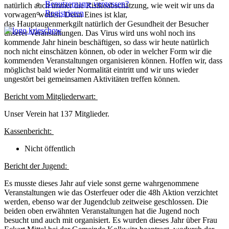
Benutzername vergessen?
natürlich
auch
immer die Risikoabschätzung
,
wie weit wir uns da
Registrieren
vorwagen wollen. Denn Eines ist klar,
das
Hauptaugenmerk
gilt
natürlich
der Gesundheit der Besucher
unserer Veranstaltungen.
Das Virus wird uns wohl noch ins
kommende Jahr hinein beschäftigen, so dass wir heute natürlich
noch nicht einschätzen können
,
ob oder in welcher Form wir die
kommenden Veranstaltungen organisieren können. Hoffen wir, dass
möglichst bald wieder Normalität eintrit
t und wir uns wieder
ungestört bei gemeinsamen Aktivitäten treffen können.
Bericht vom Mitgliederwart:
Unser Verein hat 137 Mitglieder.
Kassenbericht:
Nicht öffentlich
Bericht der Jugend:
Es musste dieses Jahr auf viele sonst gerne wahrgenommene
Veranstaltungen wie das Osterfeuer oder die 48h Aktion verzichtet
werden, ebenso war der Jugendclub zeitweise geschlossen. Die
beiden oben erwähnten Veranstaltungen hat die Jugend noch
besucht und auch mit organisiert. Es wurden dieses Jahr über Frau