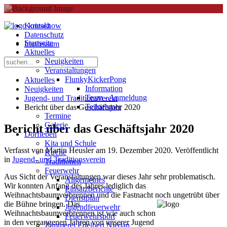
Kontakt
Datenschutz
Startseite
Impressum
Aktuelles
Neuigkeiten
Veranstaltungen
FlunkyKickerPong
Aktuelles
Information
Neuigkeiten
Team - Anmeldung
Jugend- und Traditionsverein
Teilnehmer
Bericht über das Geschäftsjahr 2020
Termine
Galerie
Bericht über das Geschäftsjahr 2020
Dorfleben
Kita und Schule
Verfasst von Martin Heusler am
19. Dezember 2020
. Veröffentlicht
Kirche
in
Jugend- und Traditionsverein
Traditionen
Feuerwehr
Aus Sicht der
Veranstaltungen war dieses Jahr sehr problematisch.
Allgemeines
Wir
konnten Anfang des Jahres lediglich das
Einsatzberichte
Weihnachtsbaumverbrennen und die Fastnacht
noch
ungetrübt
über
Dienstplan
die Bühne bringen.
Das
Jugendfeuerwehr
Weihnachtsbaumverbrennen ist wie auch schon
Feuerwehrsport
in den vergangenen Jahren von unserer Jugend
Zimmerei Edelbert Niedan