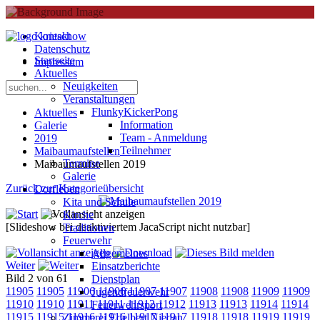
Kontakt
Datenschutz
Startseite
Impressum
Aktuelles
Neuigkeiten
Veranstaltungen
FlunkyKickerPong
Aktuelles
Information
Galerie
Team - Anmeldung
2019
Teilnehmer
Maibaumaufstellen
Termine
Maibaumaufstellen 2019
Galerie
Zurück zur Kategorieübersicht
Dorfleben
Kita und Schule
Kirche
[Slideshow bei deaktiviertem JacaScript nicht nutzbar]
Traditionen
Feuerwehr
Allgemeines
Weiter
Einsatzberichte
Bild 2 von 61
Dienstplan
11905
11905
11906
11906
11907
11907
11908
11908
11909
11909
Jugendfeuerwehr
11910
11910
11911
11911
11912
11912
11913
11913
11914
11914
Feuerwehrsport
11915
11915
11916
11916
11917
11917
11918
11918
11919
11919
Zimmerei Edelbert Niedan